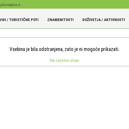
jske-toplice.si
IDI / TURISTIČNE POTI
ZNAMENITOSTI
DOŽIVETJA / AKTIVNOSTI
ši
Vsebina je bila odstranjena, zato je ni mogoče prikazati.
Na začetno stran