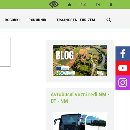
SLO
EN
DOGODKI
PONUDNIKI
TRAJNOSTNI TURIZEM
Namestitve
Bari, kavarne in kulinarika
Lokalni proizvajalci
Kongresni turizem, kulturni dogodki, poslovna in druga srečanja
Protokolarni dogodki, poroke in intimne svečanosti: Hudičev tur
Avtobusni vozni redi NM -
DT - NM